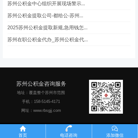
苏州公积金中心组织开展现场警示...
苏州公积金提取公司-都给公-苏州...
2025苏州公积金提取新规,急用钱怎...
苏州在职公积金代办_苏州公积金代...
苏州公积金咨询服务
地址：覆盖整个苏州市范围
手机：158-5145-4171
网址：www.rbsgjj.com
Copyright @ 2025 苏州融佰顺信息咨询有限公司 版权所有
苏ICP备2024152211
号
首页
电话咨询
添加微信