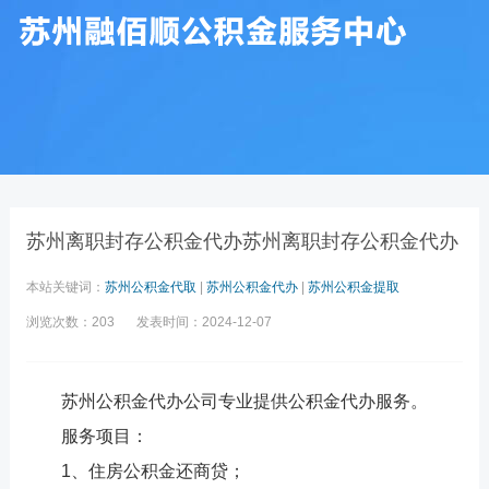
苏州离职封存公积金代办苏州离职封存公积金代办
本站关键词：
苏州公积金代取
|
苏州公积金代办
|
苏州公积金提取
浏览次数：203
发表时间：2024-12-07
苏州公积金代办公司专业提供公积金代办服务。
服务项目：
1、住房公积金还商贷；